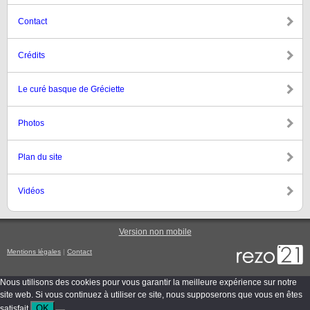
Contact
Crédits
Le curé basque de Gréciette
Photos
Plan du site
Vidéos
Version non mobile
Mentions légales
|
Contact
Nous utilisons des cookies pour vous garantir la meilleure expérience sur notre
site web. Si vous continuez à utiliser ce site, nous supposerons que vous en êtes
OK
satisfait.