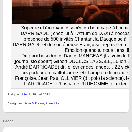
Superbe et émouvante soirée en hommage à l’imme
DARRIGADE ( chez lui à l’ Atrium de DAX) à l’occasi
présence de 500 invités.Chantant la Dacquoise à 
DARRIGADE et de son épouse Françoise, reprise en choeur 
Emotion quand tu nous tiens !!!
De gauche à droite: Daniel MANGEAS (La voix du to
(journaliste sportif) Gilbert DUCLOS LASSALE, Julien 
André DARRIGADE( dit le lévrier des landes… 22 victoir
fois porteur du maillot jaune, et champion du monde
Françoise, Jean Paul OLLIVIER (dit polo la science), les 
DARRIGADE , Christian PRUDHOMME (directeur du
Ecrit par
michel
le 26 avril 2023.
Catégories :
Actu & Presse
,
Actualités
Pages