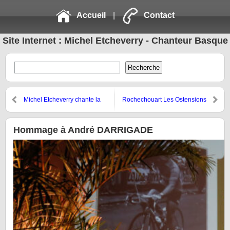
Accueil
|
Contact
Site Internet : Michel Etcheverry - Chanteur Basque
Michel Etcheverry chante la
Rochechouart Les Ostensions
pelote – Mediabask du 4 mai
2023
Hommage à André DARRIGADE