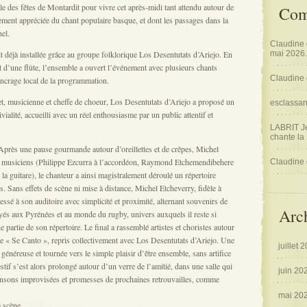
le des fêtes de Montardit pour vivre cet après-midi tant attendu autour de
Com
rement appréciée du chant populaire basque, et dont les passages dans la
nel.
Claudine
mai 2026.
 déjà installée grâce au groupe folklorique Los Desentutats d’Ariejo. En
 d’une flûte, l’ensemble a ouvert l’événement avec plusieurs chants
Claudine
’ancrage local de la programmation.
, musicienne et cheffe de choeur, Los Desentutats d’Ariejo a proposé un
esclassa
ialité, accueilli avec un réel enthousiasme par un public attentif et
LABRIT J
chante la
rès une pause gourmande autour d’oreillettes et de crêpes, Michel
s musiciens (Philippe Ezcurra à l’accordéon, Raymond Etchemendibehere
Claudine
 la guitare), le chanteur a ainsi magistralement déroulé un répertoire
es. Sans effets de scène ni mise à distance, Michel Etcheverry, fidèle à
essé à son auditoire avec simplicité et proximité, alternant souvenirs de
Arc
s aux Pyrénées et au monde du rugby, univers auxquels il reste si
partie de son répertoire. Le final a rassemblé artistes et choristes autour
le « Se Canto », repris collectivement avec Los Desentutats d’Ariejo. Une
juillet 
généreuse et tournée vers le simple plaisir d’être ensemble, sans artifice
tif s’est alors prolongé autour d’un verre de l’amitié, dans une salle qui
juin 20
chansons improvisées et promesses de prochaines retrouvailles, comme
mai 20
a scène.