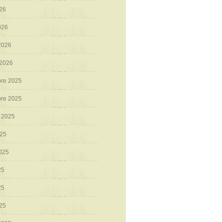
026
026
 2026
 2026
re 2025
re 2025
 2025
025
2025
25
25
025