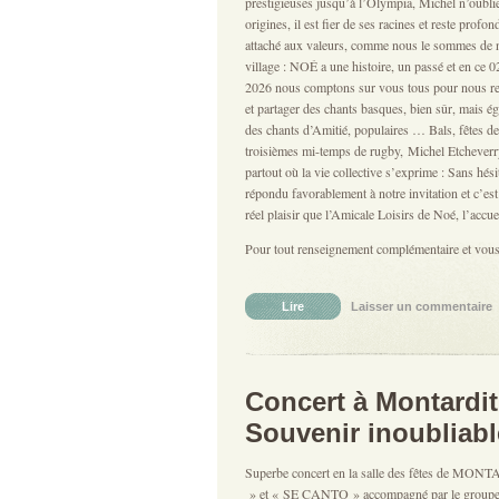
prestigieuses jusqu’à l’Olympia, Michel n’oubli
origines, il est fier de ses racines et reste profo
attaché aux valeurs, comme nous le sommes de 
village : NOÉ a une histoire, un passé et en ce
2026 nous comptons sur vous tous pour nous re
et partager des chants basques, bien sûr, mais é
des chants d’Amitié, populaires … Bals, fêtes de 
troisièmes mi-temps de rugby, Michel Etcheverr
partout où la vie collective s’exprime : Sans hésit
répondu favorablement à notre invitation et c’es
réel plaisir que l’Amicale Loisirs de Noé, l’accue
Pour tout renseignement complémentaire et vou
Lire
Laisser un commentaire
|
Concert à Montardit
Souvenir inoubliabl
Superbe concert en la salle des fêtes de MO
» et « SE CANTO » accompagné par le grou