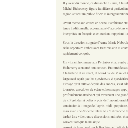
Il y avait du monde, ce dimanche 17 mai, à la sal
Michel Etcheverry, figure familière et particuliè
région attirent un public fidèle et intergénération
Avant même son entrée en scène, l’ambiance était
tenue traditionnelle, accompagné d’accordéons et
interprétés en français et en occitan, rappelant l
Sous la direction soignée d’Anne-Marie Naboulet
riche répertoire embrassant transmission et conviv
rapidement conquis.
Un vibrant hommage aux Pyrénées et au rugby Ap
Etcheverry a entamé son concert. Entouré de se
à la batterie et au chant, et Jean-Claude Manuel à
largement repris par les spectateurs et spectatric
l’image qu’il cultive depuis des années, s’est adr
tournées, anecdotes de scène et hommages appuyé
profondément attaché et qui traversent une grande 
de « Pyrénées si belles » puis de l’incontournab
conclusion à l’image de l’après-midi : populaire, 
mais avec une évidente intensité. Ce dimanche fes
tardait à se vider, entre discussions animées, 
souvent lorsque la musique
permet de faire perdurer le lien bien au-delà de l