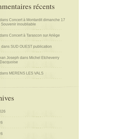
mentaires récents
dans
Concert à Montardit dimanche 17
 Souvenir inoubliable
dans
Concert à Tarascon sur Ariège
n
dans
SUD OUEST publication
ean Joseph
dans
Michel Etcheverry
 Dacquoise
dans
MERENS LES VALS
hives
2026
26
26