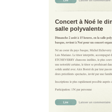
Lire
Laisser un commentaire
|
Concert à Noé le di
salle polyvalente
Dimanche 2 août à 15 heures, en la salle poly
basque, revient à Noé pour un concert organi
Né au coeur du pays basque, Michel Etcheverry c
Luis Mariano. Le ténor interprète, accompagné d
ETCHEVERRY chansons inédites, le plus souvent 
une notoriété certaine, le ténor se produisant da
solide amitié avec Alex Borret de par leur passi
deux précédents spectacles, invité par une famill
Inscriptions le plus rapidement possible auprès 
Participation: 15€ par personne
Lire
Laisser un commentaire
|