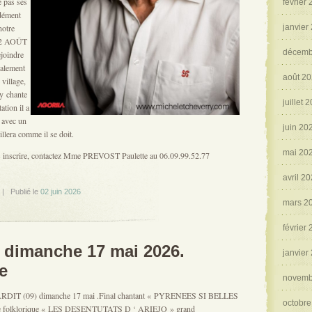
e pas ses
février
ndément
janvier
notre
 02 AOÛT
décemb
joindre
galement
août 2
village,
y chante
juillet 
ation il a
t avec un
juin 20
illera comme il se doit.
mai 20
s inscrire, contactez Mme PREVOST Paulette au 06.09.99.52.77
avril 2
 Publié le
02 juin 2026
mars 2
février
 dimanche 17 mai 2026.
janvier
e
novemb
NTARDIT (09) dimanche 17 mai .Final chantant « PYRENEES SI BELLES
octobre
pe folklorique « LES DESENTUTATS D ‘ ARIEJO » grand