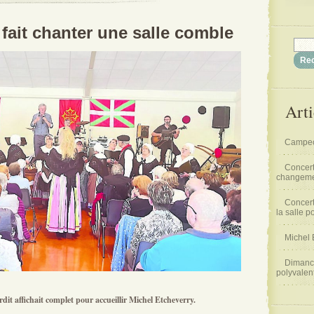
 fait chanter une salle comble
Arti
Campeo
Concert
changemen
Concert
la salle p
Michel 
Dimanch
polyvalen
dit affichait complet pour accueillir Michel Etcheverry.