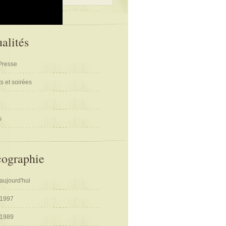
alités
Presse
s et soirées
s
cographie
aujourd'hui
 1997
 1989