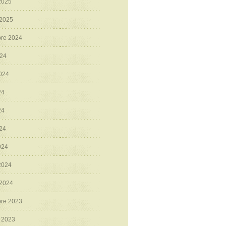
 2025
 2025
re 2024
024
2024
24
24
024
024
 2024
 2024
re 2023
 2023