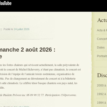
Actu
 Publié le
24 juillet 2026
Actu & 
Concert
Dates
manche 2 août 2026 :
e
Portrait
c les fortes chaleurs qui sévissent actuellement, la salle polyvalente de
t le concert de Michel Etcheverry, n’étant pas climatisée, le concert est
Dis
cision de l’équipe de l’amicale loisirs noémienne, organisatrice de
lic. Pas de changement au déroulement du concert ni à la billetterie
 salle climatisée. Le célèbre ténor basque chantera son pays natal, les
2000 à 
dits.
1992 à
 de Paulette Prévost au: 06 09 99 52 77. Participation 15€/personne.
1984 à