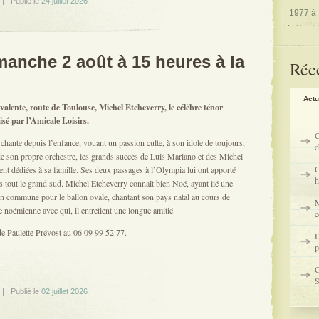
 Publié le
24 juillet 2026
1977 à
manche 2 août à 15 heures à la
Réc
Actu
valente, route de Toulouse, Michel Etcheverry, le célèbre ténor
sé par l’Amicale Loisirs.
C
hante depuis l’enfance, vouant un passion culte, à son idole de toujours,
c
e son propre orchestre, les grands succès de Luis Mariano et des Michel
C
dédiées à sa famille. Ses deux passages à l’Olympia lui ont apporté
h
ns tout le grand sud. Michel Etcheverry connaît bien Noé, ayant lié une
on commune pour le ballon ovale, chantant son pays natal au cours de
M
e noémienne avec qui, il entretient une longue amitié.
c
de Paulette Prévost au 06 09 99 52 77.
D
p
C
S
 Publié le
02 juillet 2026