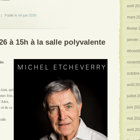
avril 2
 Publié le
04 juin 2026
mars 2
février
janvier
6 à 15h à la salle polyvalente
décemb
ite
novemb
octobre
août 2
 Ami, qui
eurs fois,
juillet 
d’Alex,
et de sa
juin 20
mai 20
alle
avril 2