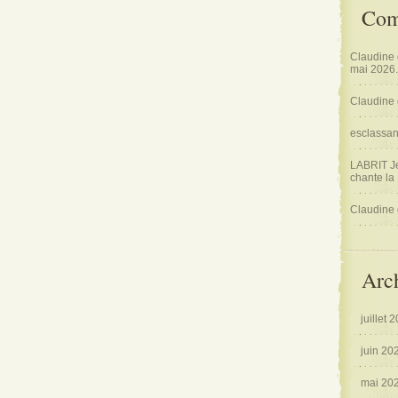
Com
Claudine
mai 2026.
Claudine
esclassa
LABRIT J
chante la
Claudine
Arc
juillet 
juin 20
mai 20