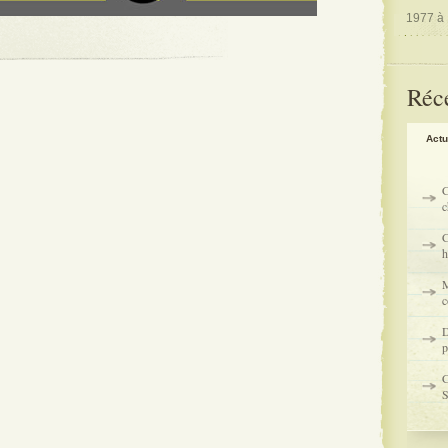
1977 à
Réc
Actu
C
c
C
h
M
c
D
p
C
S