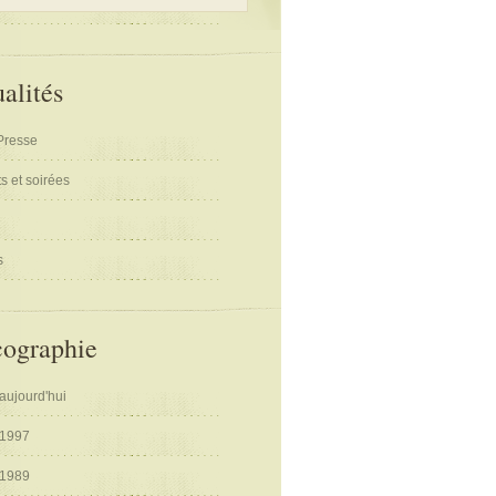
alités
Presse
s et soirées
s
cographie
aujourd'hui
 1997
 1989