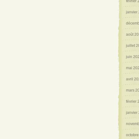
février
janvier
décemb
août 2
juillet 
juin 20
mai 20
avril 2
mars 2
février
janvier
novemb
octobre