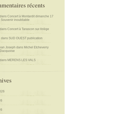
mentaires récents
dans
Concert à Montardit dimanche 17
 Souvenir inoubliable
dans
Concert à Tarascon sur Ariège
n
dans
SUD OUEST publication
ean Joseph
dans
Michel Etcheverry
 Dacquoise
dans
MERENS LES VALS
hives
2026
26
26