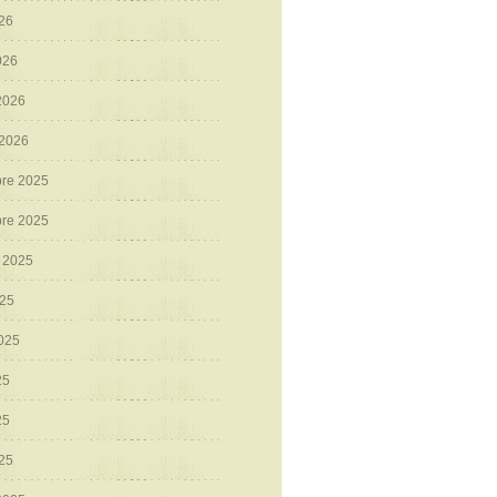
026
026
 2026
 2026
re 2025
re 2025
 2025
025
2025
25
25
025