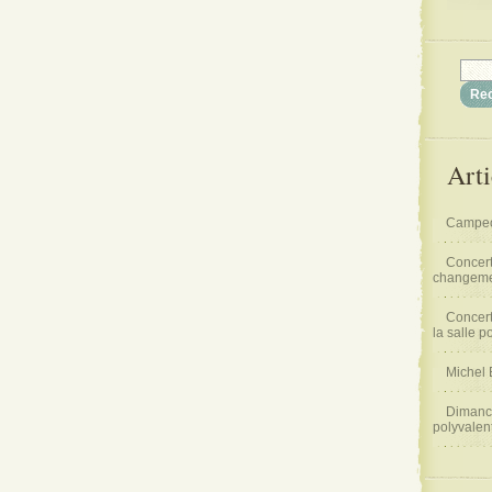
Arti
Campeo
Concert
changemen
Concert
la salle p
Michel 
Dimanch
polyvalen