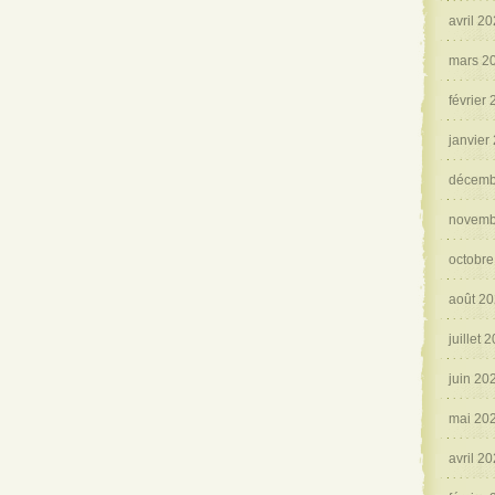
avril 2
mars 2
février
janvier
décemb
novemb
octobre
août 2
juillet 
juin 20
mai 20
avril 2